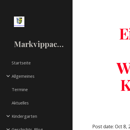
Sk
E
Markvippach.net
W
Startseite
Allgemeines
K
Termine
Aktuelles
Kindergarten
Post date: Oct 8,
Geschichts-Blog