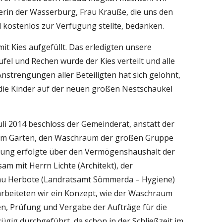
rin der Wasserburg, Frau Krauße, die uns den 
l kostenlos zur Verfügung stellte, bedanken.
it Kies aufgefüllt. Das erledigten unsere 
fel und Rechen wurde der Kies verteilt und alle 
Anstrengungen aller Beteiligten hat sich gelohnt, 
 die Kinder auf der neuen großen Nestschaukel 
li 2014 beschloss der Gemeinderat, anstatt der 
im Garten, den Waschraum der großen Gruppe 
erung erfolgte über den Vermögenshaushalt der 
 mit Herrn Lichte (Architekt), der 
rau Herbote (Landratsamt Sömmerda – Hygiene) 
rbeiteten wir ein Konzept, wie der Waschraum 
n, Prüfung und Vergabe der Aufträge für die 
g durchgeführt, da schon in der Schließzeit im 