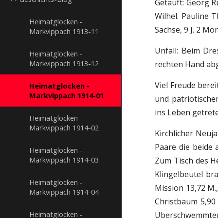
Getauft: Georg R
Wilhel. Pauline T
Heimatglocken -
Sachse, 9 J. 2 Mon.
Markvippach 1913-11
Unfall: Beim Dr
Heimatglocken -
Markvippach 1913-12
rechten Hand a
Viel Freude bere
Heimatglocken -
Markvippach 1914-01
und patriotische
ins Leben getret
Heimatglocken -
Markvippach 1914-02
Kirchlicher Neuja
Paare die beide 
Heimatglocken -
Markvippach 1914-03
Zum Tisch des He
Klingelbeutel br
Heimatglocken -
Mission 13,72 M.
Markvippach 1914-04
Christbaum 5,90 
Heimatglocken -
Überschwemmten 