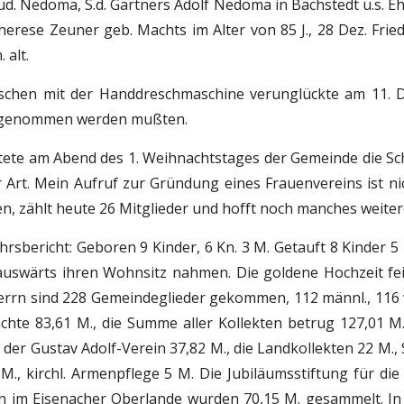
ud. Nedoma, S.d. Gärtners Adolf Nedoma in Bachstedt u.s. Eh
herese Zeuner geb. Machts im Alter von 85 J., 28 Dez. Friedr
 alt.
eschen mit der Handdreschmaschine verunglückte am 11. De
bgenommen werden mußten.
itete am Abend des 1. Weihnachtstages der Gemeinde die Sc
r Art. Mein Aufruf zur Gründung eines Frauenvereins ist ni
en, zählt heute 26 Mitglieder und hofft noch manches weiter
hrsbericht: Geboren 9 Kinder, 6 Kn. 3 M. Getauft 8 Kinder 5 K
auswärts ihren Wohnsitz nahmen. Die goldene Hochzeit feie
rrn sind 228 Gemeindeglieder gekommen, 112 männl., 116 we
achte 83,61 M., die Summe aller Kollekten betrug 127,01 M.
, der Gustav Adolf-Verein 37,82 M., die Landkollekten 22 M.
M., kirchl. Armenpflege 5 M. Die Jubiläumsstiftung für die
im Eisenacher Oberlande wurden 70,15 M. gesammelt. In di