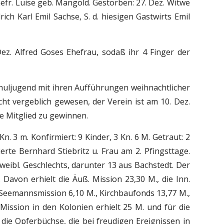
efr. Luise geb. Mangold. Gestorben: 27. Dez. Witwe
ich Karl Emil Sachse, S. d. hiesigen Gastwirts Emil
z. Alfred Goses Ehefrau, sodaß ihr 4 Finger der
huljugend mit ihren Aufführungen weihnachtlicher
cht vergeblich gewesen, der Verein ist am 10. Dez.
e Mitglied zu gewinnen.
n. 3 m. Konfirmiert: 9 Kinder, 3 Kn. 6 M. Getraut: 2
rte Bernhard Stiebritz u. Frau am 2. Pfingsttage.
ibl. Geschlechts, darunter 13 aus Bachstedt. Der
 Davon erhielt die Äuß. Mission 23,30 M., die Inn.
, Seemannsmission 6,10 M., Kirchbaufonds 13,77 M.,
 Mission in den Kolonien erhielt 25 M. und für die
e Opferbüchse, die bei freudigen Ereignissen in