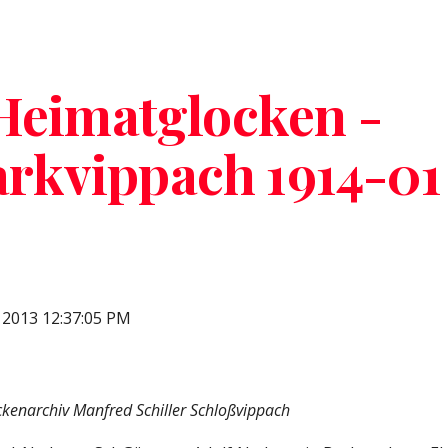
ip to main content
Skip to navigat
Heimatglocken - 
rkvippach 1914-01
, 2013 12:37:05 PM
ckenarchiv Manfred Schiller Schloßvippach