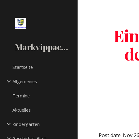
Sk
Ein
Markvippach.net
d
Startseite
Allgemeines
Termine
Aktuelles
Kindergarten
Post date: Nov 2
Geschichts-Blog