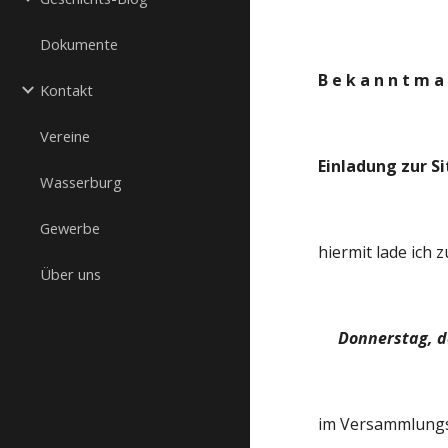
Dokumente
B e k a n n t m a 
Kontakt
Vereine
Einladung zur S
Wasserburg
Gewerbe
hiermit lade ich 
Über uns
Donnerstag, d
im Versammlungs