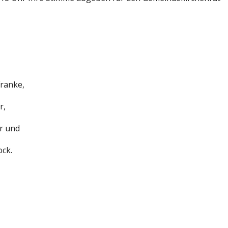
ranke, 
r, 
r und 
ock.