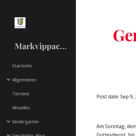
Sk
Ge
Markvippach.net
Startseite
Allgemeines
Termine
Post date: Sep 9,
Aktuelles
Kindergarten
Am Sonntag, dem 
Gottesdienst, bi
Geschichts-Blog