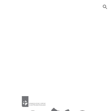
ion
s